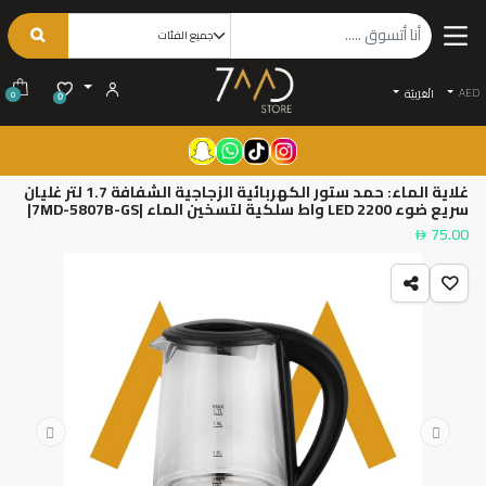
AED
الْعَرَبيّة
0
0
غلاية الماء: حمد ستور الكهربائية الزجاجية الشفافة 1.7 لتر غليان
سريع ضوء LED 2200 واط سلكية لتسخين الماء |7MD-5807B-GS|
75.00