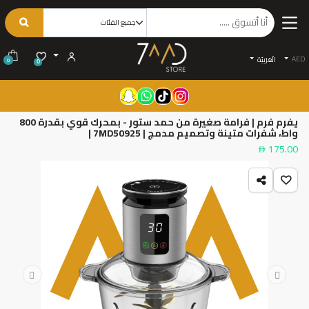
AED
الْعَرَبيّة
0
0
يفرم فرم | فرامة صغيرة من حمد ستور - بمحرك قوي بقدرة 800
واط، شفرات متينة وتصميم مدمج | 7MD50925 |
175.00