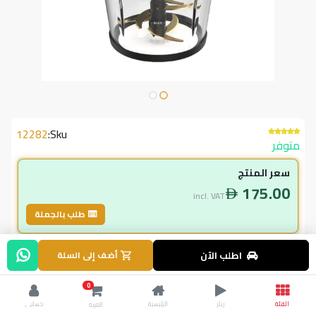
12282
Sku:
متوفر
سعر المنتج
175.00
incl. VAT
طلب بالجملة
لاعضاء ال vip
اطلب الآن
أضف إلى السلة
157.50
incl. VAT
0
175.00
وفر
17.50
الفئة
ريلز
الرئيسية
حسابي
العربة