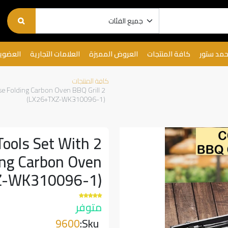
حمد ستور
كافة المنتجات
العروض المميزة
العلامات التجارية
العضوي
كافة المنتجات
ase Folding Carbon Oven BBQ Grill
(LX26+TXZ-WK310096-1)
 Tools Set With
ing Carbon Oven
XZ-WK310096-1)
متوفر
9600
Sku: