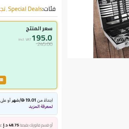
فئات:
Special Deals
تجه
,
سعر المنتج
195.0
incl. VAT
245.00
أو قسم فاتورتك بقيمة
48.75 د.إ
عل