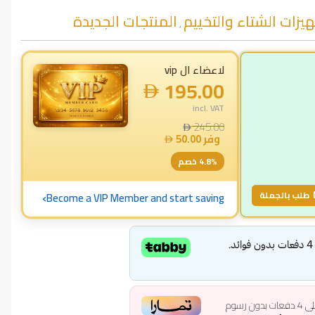
يزات الشتاء والتخييم
المنتجات الجديدة
,
لاعضاء ال vip
195.00
incl. VAT
245.00
وفر
50.00
% خصم
4.8
›
طلب بالجملة
Become a VIP Member and start saving
ى
4
دفعات بدون رسوم