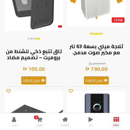
12346
ثلاجة ميني بسعة 63 لتر
تاق تتبع ذكي للشنط من
مع مكبر صوت مدمج،
بروميت – تصميم مضاد
بقدرة 85 واط ونطاق
للفقدان، هيكل جلدي
تبريد 0–10°C من حمد
890.00
105.00
790.00
نحيف، تتبع ذكي مدمج |
ستور | 7MD51325 |
HushTag |
عرض الخيارات
عرض الخيارات
0
الفئة
ريلز
الرئيسية
حسابي
العربة