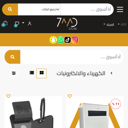
AED
الْعَرَبيّة
0
0
الكهرباء والالكترونيات
11 %