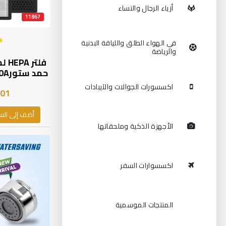
أزياء الرجال والنساء
11867
في الهواء الطلق واللياقة البدنية
والرياضة
فلت
حمد ستور7MD-90A | FL-90A |
اكسسورات الجوالات والآيبادات
.01
أضف إلى الس
الأجهزة الذكية وملحقاتها
اكسسوارات السفر
المنتجات الموسمية