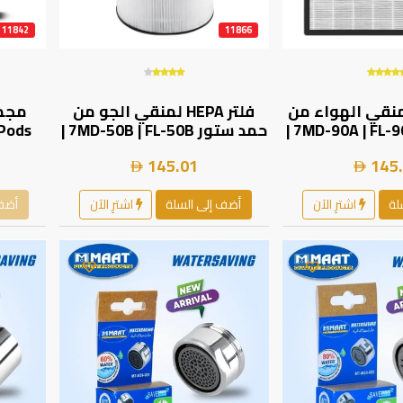
11842
11866
ر HEPA لمنقي الهواء من
فلتر HEPA لمنقي الجو من
حمد ستور 7MD-50B | FL-50B |
145.01
145
لة
اشترِ الآن
أضف إلى السلة
اشترِ الآن
أضف 