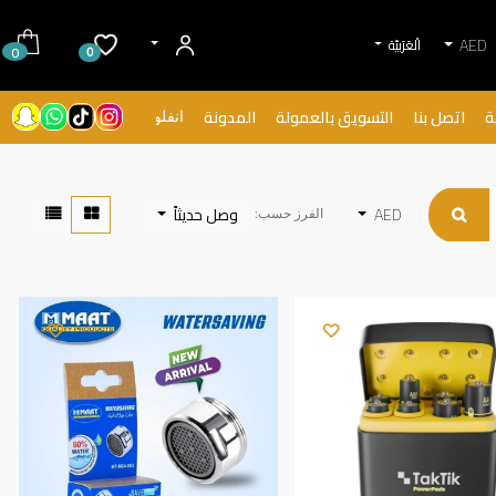
AED
الْعَرَبيّة
0
0
ة
اتصل بنا
التسويق بالعمولة
المدونة
انفلونسرز
AED
وصل حديثاً
الفرز حسب: