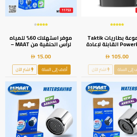
11753
مجموعة بطاريات Taktik
موفر استهلاك 60% للمياه
PowerPods القابلة لإعادة
لرأس الحنفية من MAAT –
الشحن - حجم AA وAAA شحن
لحنفيات المطابخ والحمامات،
15.00
105.00
مغناطيسي بمنفذ تايب سي |
مانع تسرب وتناثر | MT-M24-
003 | | 1120401000245 |
TT-PP-BC-5V |
إلى السلة
اشترِ الآن
أضف إلى السلة
اشترِ الآن