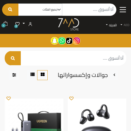
AED
الْعَرَبيّة
0
0
جوالات وإكسسواراتها