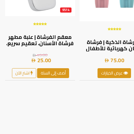
9514
معقم الفرشاة | علبة مطهر
شاة الذكية | فرشاة
فرشاة الأسنان، تعقيم سريع،
ن كهربائية للأطفال
قابل لإعادة الشحن ومحمول
بشكل U من مامي اند مي -
يناسب جميع فرش الأسنان
45.00
25.00
75.00
 فموية لطيفة وفعالة
الكهربائية واليدوية , منتجات
أطفال | MD-020 |
الشتاء
عرض الخيارات
أضف إلى السلة
اشترِ الآن