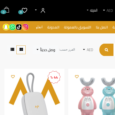
AED
الْعَرَبيّة
0
0
ة
اتصل بنا
التسويق بالعمولة
المدونة
انفلونسرز
AED
وصل حديثاً
الفرز حسب:
44 %