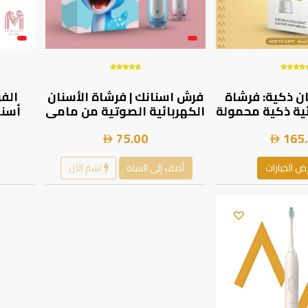
ن ذكية: فرشاة
فرش اسنانك | فرشاة الأسنان
الفر
ية ذكية محمولة
الكهربائية الصوتية من مامي
أسنا
7M بشحن مغناطيسي
اند مي - بثلاث سرعات
75.00
165
عبر USB وشعيرات دوبونت بـ3
و31,000 اهتزاز/دقيقة،
رعاية
ة للماء بمعيار
تصميم مقاوم للماء بمعيار
لل
IPX7 | 7MD-807A |
IPX7 |7MD-
ض الخيارات
أضف إلى السلة
اشترِ الآن