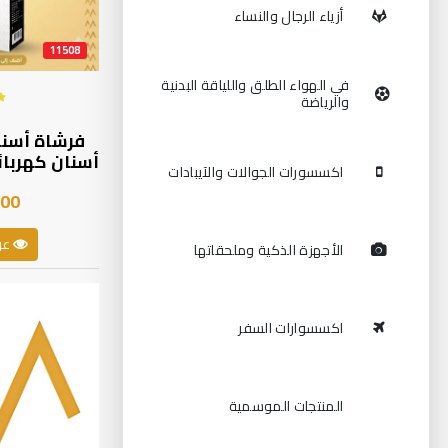
أزياء الرجال والنساء
11508
في الهواء الطلق واللياقة البدنية
والرياضة
فرشاة أسنا
أسنان كهربائ
اكسسورات الجوالات والآيبادات
من D
.00
أوضاع مقاوم
033920|
عر
الأجهزة الذكية وملحقاتها
اكسسوارات السفر
المنتجات الموسمية