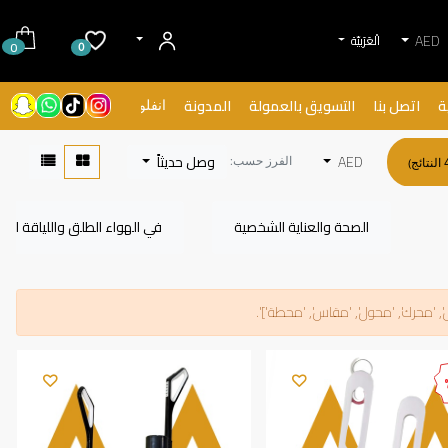
AED
الْعَرَبيّة
0
0
ة
اتصل بنا
التسويق بالعمولة
المدونة
انفلونسرز
AED
وصل حديثاً
الفرز حسب:
الصحة والعناية الشخصية
في الهواء الطلق واللياقة البدن
', 'محرك', 'محول', 'مقاس', 'محطة']
'.