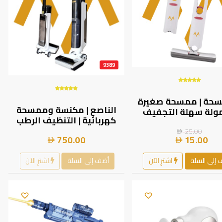
9389
سحة | ممسحة صغيرة
الناصع | مكنسة وممسحة
ولة سهلة التجفيف
كهربائية | التنظيف الرطب
حات الصغيرة لتنظيف
والجاف | التنظيف الذاتي
الأرضيات والزجاج مع 2
25.00
750.00
15.00
التلقائي | شفط قوي | شاشة
إسفنجة
LED ذكية | تصميم بخزانين
منقصلين | P300 |
إلى السلة
اشترِ الآن
أضف إلى السلة
اشترِ الآن