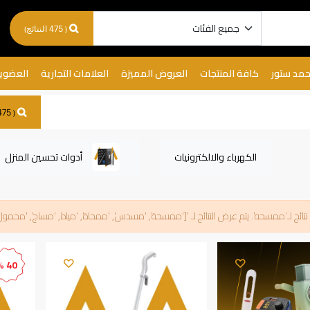
( 475 النتائج)
حمد ستور
كافة المنتجات
العروض المميزة
العلامات التجارية
العضوي
( 475 النتائج)
الكهرباء والالكترونيات
أدوات تحسين المنزل
تائج لـ’
ممسحه
'. يتم عرض النتائج لـ '
['ممسحة', 'مسدس', 'ممحاة', 'مياه', 'مساج', 'محمول
40 %